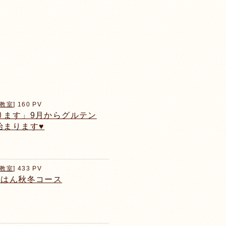
教室
] 160 PV
ります」9月からグルテン
まります♥️
教室
] 433 PV
ごはん秋冬コース