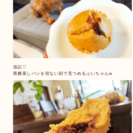
追記♡
黒糖蒸しパンを切ない顔で見つめるぷいちゃんw