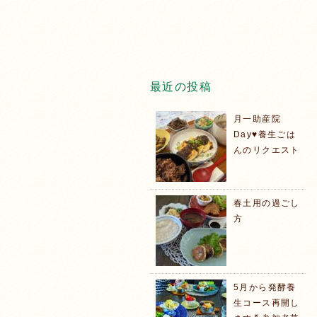
最近の投稿
月一助産院
Day♥️養生ごは
んのリクエスト
春土用の過ごし
方
5月から発酵養
生コース再開し