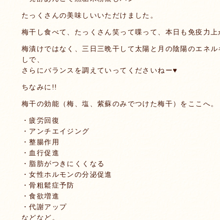
たっくさんの美味しいいただけました。
梅干し食べて、たっくさん笑って喋って、本日も免疫力上が
梅漬けではなく、三日三晩干して太陽と月の陰陽のエネル
しで、
さらにバランスを調えていってくださいねー♥
ちなみに!!
梅干の効能（梅、塩、紫蘇のみでつけた梅干）をここへ。
・疲労回復
・アンチエイジング
・整腸作用
・血行促進
・脂肪がつきにくくなる
・女性ホルモンの分泌促進
・骨粗鬆症予防
・食欲増進
・代謝アップ
などなど。