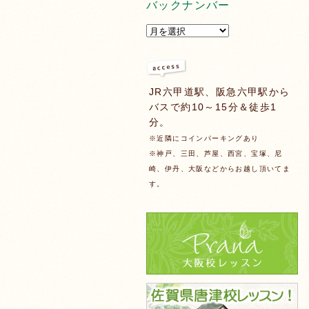
バックナンバー
JR六甲道駅、阪急六甲駅から
バスで約10～15分＆徒歩1
分。
※近隣にコインパーキングあり
※神戸、三田、芦屋、西宮、宝塚、尼
崎、伊丹、大阪などからお越し頂いてま
す。