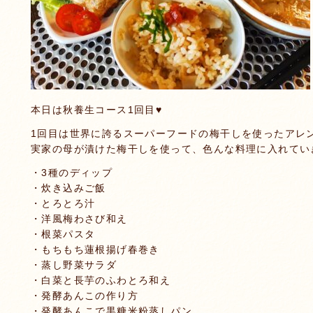
本日は秋養生コース1回目♥
1回目は世界に誇るスーパーフードの梅干しを使ったアレ
実家の母が漬けた梅干しを使って、色んな料理に入れてい
・3種のディップ
・炊き込みご飯
・とろとろ汁
・洋風梅わさび和え
・根菜パスタ
・もちもち蓮根揚げ春巻き
・蒸し野菜サラダ
・白菜と長芋のふわとろ和え
・発酵あんこの作り方
・発酵あんこで黒糖米粉蒸しパン