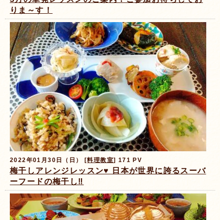
りま～す！
2022年01月30日（日） [
料理教室
] 171 PV
梅干しアレンジレッスン♥ 日本が世界に誇るスーバ
ーフードの梅干し‼️