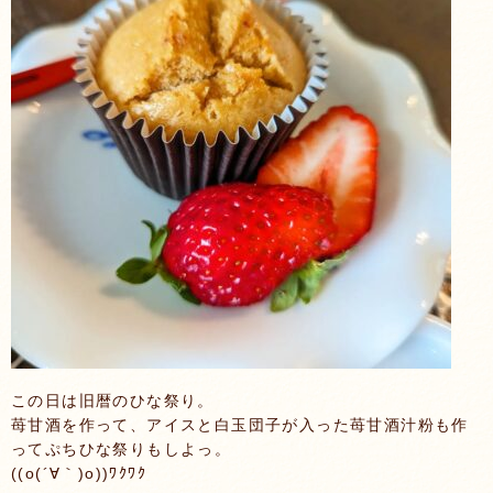
この日は旧暦のひな祭り。
苺甘酒を作って、アイスと白玉団子が入った苺甘酒汁粉も作
ってぷちひな祭りもしよっ。
((o(´∀｀)o))ﾜｸﾜｸ