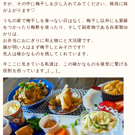
すが、その中に梅干しを少し入れてみてください。格段に味
が上がります♡
うちの家で梅干しを食べない日はなく、梅干し以外にも紫蘇
をつかったり梅酢を使ったり、そして副産物である自家製ゆ
かりは、
お弁当におにぎりに和え物にと大活躍です。
腸が弱い人はまず梅干しとみそ汁です!!
先人は確かなものを残してくれています。
今ここに生きている私達は、この確かなものを後世に繋げる
役割を担っています_(._.)_