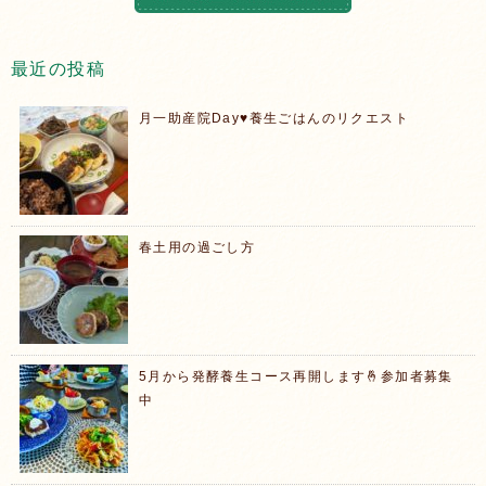
最近の投稿
月一助産院Day♥️養生ごはんのリクエスト
春土用の過ごし方
5月から発酵養生コース再開します🤞参加者募集
中