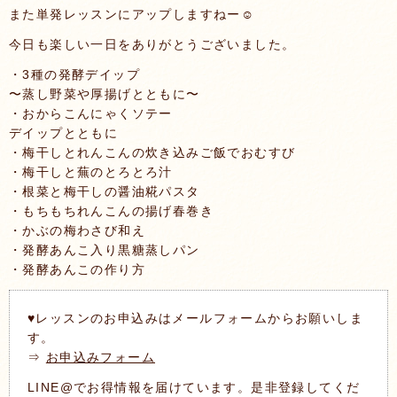
また単発レッスンにアップしますねー☺
今日も楽しい一日をありがとうございました。
・3種の発酵デイップ
〜蒸し野菜や厚揚げとともに〜
・おからこんにゃくソテー
デイップとともに
・梅干しとれんこんの炊き込みご飯でおむすび
・梅干しと蕪のとろとろ汁
・根菜と梅干しの醤油糀パスタ
・もちもちれんこんの揚げ春巻き
・かぶの梅わさび和え
・発酵あんこ入り黒糖蒸しパン
・発酵あんこの作り方
♥レッスンのお申込みはメールフォームからお願いしま
す。
⇒
お申込みフォーム
LINE@でお得情報を届けています。是非登録してくだ