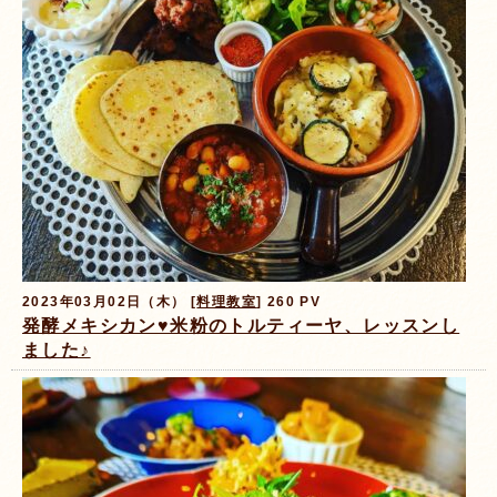
2023年03月02日（木） [
料理教室
] 260 PV
発酵メキシカン♥米粉のトルティーヤ、レッスンし
ました♪