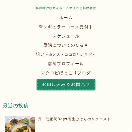
兵庫神戸校マイホームマクロビ料理教室
ホーム
💛レギュラーコース受付中
スケジュール
受講についてのＱ＆Ａ
想い
～食と人・ココロとカラダ～
講師プロフィール
マクロビほっこりブログ
最近の投稿
月一助産院Day♥️養生ごはんのリクエスト