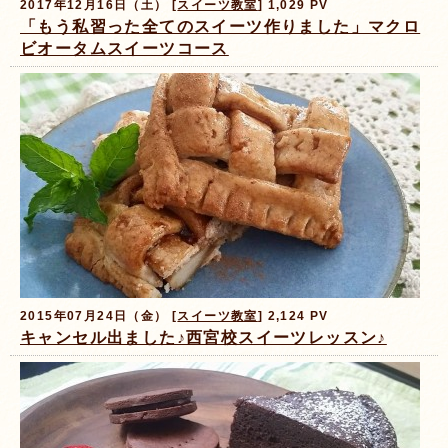
2017年12月16日（土） [
スイーツ教室
] 1,029 PV
「もう私習った全てのスイーツ作りました」マクロ
ビオータムスイーツコース
2015年07月24日（金） [
スイーツ教室
] 2,124 PV
キャンセル出ました♪西宮校スイーツレッスン♪