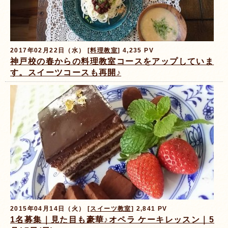
2017年02月22日（水） [
料理教室
] 4,235 PV
神戸校の春からの料理教室コースをアップしていま
す。スイーツコースも再開♪
2015年04月14日（火） [
スイーツ教室
] 2,841 PV
1名募集｜見た目も豪華♪オペラ ケーキレッスン｜5