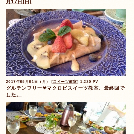
月17日(日)
2017年05月01日（月） [
スイーツ教室
] 1,220 PV
グルテンフリー❤マクロビスイーツ教室、最終回で
した。