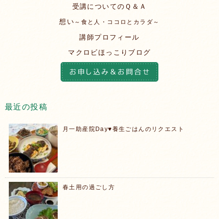
受講についてのＱ＆Ａ
想い
～食と人・ココロとカラダ～
講師プロフィール
マクロビほっこりブログ
最近の投稿
月一助産院Day♥️養生ごはんのリクエスト
春土用の過ごし方