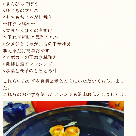
○きんびらごぼう
○ひじきのマリネ
○もちもちじゃが餅焼き
〜甘ダレ絡め〜
○大豆たんぱくの唐揚げ
〜玉ねぎ糀味と黒酢だれ〜
○シメジとじゃがいもの中華和え
和えるだけ簡単おかず
○アボカドの玉ねぎ糀和え
○発酵甘酒ドレッシング
○湯葉と長芋のとろとろ汁
これらのおかずを発酵玄米とともにいただいてもらいまし
た。
これらのおかずを使ったアレンジも沢山お伝えしましたよ。