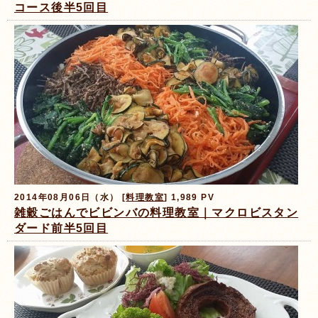
コース後半5回目
2014年08月06日（水） [
料理教室
] 1,989 PV
雑穀ごはんでビビンバの料理教室｜マクロビスタン
ダード前半5回目