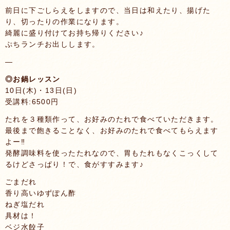
前日に下ごしらえをしますので、当日は和えたり、揚げた
り、切ったりの作業になります。
綺麗に盛り付けてお持ち帰りください♪
ぷちランチお出しします。
—
◎お鍋レッスン
10日(木)・13日(日)
受講料:6500円
たれを３種類作って、お好みのたれで食べていただきます。
最後まで飽きることなく、お好みのたれで食べてもらえます
よー‼️
発酵調味料を使ったたれなので、胃もたれもなくこっくして
るけどさっぱり！で、食がすすみます♪
ごまだれ
香り高いゆずぽん酢
ねぎ塩だれ
具材は！
ベジ水餃子