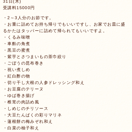
31日(木)
受講料15000円
・2～3人分のお節です。
・お重に詰めてお持ち帰りでもいいですし、お家でお皿に盛
るかたはタッパーに詰めて帰られてもいいですよ。
・くるみ味噌
・車麩の角煮
・黒豆の蜜煮
・紫芋とさつまいもの茶巾絞り
・ごぼうの昆布巻き
・祝い煮しめ
・紅白酢の物
・切り干し大根の人参ドレッシング和え
・お豆腐のテリーヌ
・ゆば巻き揚げ
・椎茸の肉詰め風
・しめじのチリソース
・大豆たんぱくの彩りマリネ
・蓮根餅の梅みぞれ和え
・白菜の柚子和え