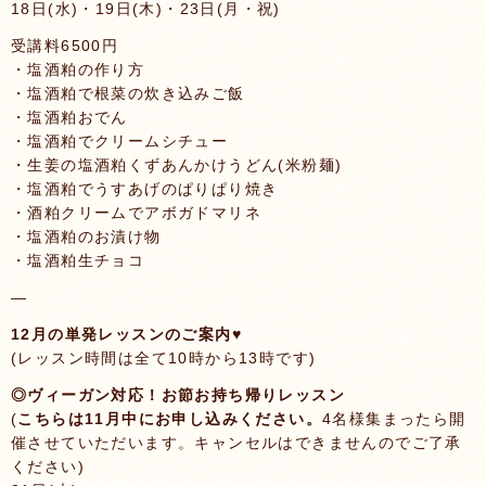
18日(水)・19日(木)・23日(月・祝)
受講料6500円
・塩酒粕の作り方
・塩酒粕で根菜の炊き込みご飯
・塩酒粕おでん
・塩酒粕でクリームシチュー
・生姜の塩酒粕くずあんかけうどん(米粉麺)
・塩酒粕でうすあげのぱりぱり焼き
・酒粕クリームでアボガドマリネ
・塩酒粕のお漬け物
・塩酒粕生チョコ
—
12月の単発レッスンのご案内♥️
(レッスン時間は全て10時から13時です)
◎ヴィーガン対応！お節お持ち帰りレッスン
(
こちらは11月中にお申し込みください。
4名様集まったら開
催させていただいます。キャンセルはできませんのでご了承
ください)