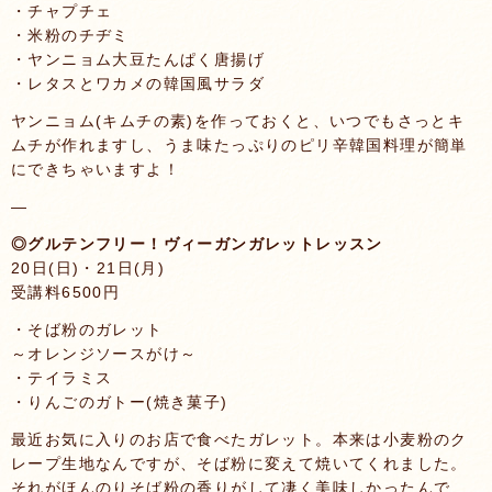
・チャプチェ
・米粉のチヂミ
・ヤンニョム大豆たんぱく唐揚げ
・レタスとワカメの韓国風サラダ
ヤンニョム(キムチの素)を作っておくと、いつでもさっとキ
ムチが作れますし、うま味たっぷりのピリ辛韓国料理が簡単
にできちゃいますよ！
—
◎グルテンフリー！ヴィーガンガレットレッスン
20日(日)・21日(月)
受講料6500円
・そば粉のガレット
～オレンジソースがけ～
・テイラミス
・りんごのガトー(焼き菓子)
最近お気に入りのお店で食べたガレット。本来は小麦粉のク
レープ生地なんですが、そば粉に変えて焼いてくれました。
それがほんのりそば粉の香りがして凄く美味しかったんで