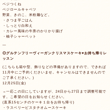
ベジつくね
ベジロールキャベツ
野菜、きのこ、米粉麺など。
・さつま芋ごはん
・しっとり白和え
・カレー風味の牛蒡のかりかり揚げ
・柚子シャーベット
—
◎グルテンフリーヴィーガンクリスマスケーキ♥️お持ち帰りレ
ッスン
(こちらも箱や型、飾りなどの準備がありますので、できれば
11月中にご予約くださいませ。キャンセルはできませんので
ご了承ください。)
12月25日(金)
→一応この日にしていますが、24日から27日まで調整可能で
す。こ希望の日をお知らせください。
(直系15センチのケーキ１台をお待ち帰り)
・ラスベリーピスタチオムースケーキ