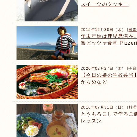
スイーツのクッキー
2015年12月30日（水） [
日常
年末年始は鹿児島滞在
窯ピッツァ食堂 Pizzeri
2020年02月27日（木） [
子育
【今日の娘の学校弁当
がらめなど
2016年07月31日（日） [
料理
とうもろこしで作るご
レッスン