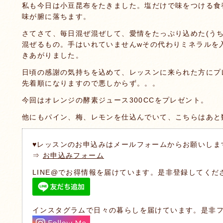
私も今日は小豆昆布をたきました。塩だけで味をつける食
味が腑に落ちます。
さてさて、毎日混ぜ混ぜして、愛情をたっぷり込めた(う
混ぜるもの。手はいれていませんwその代わりミネラルを
きあがりました。
日頃の感謝の気持ちを込めて、レッスンに来られた方にプ
先着順になりますので悪しからず。。。
今回はオレンジの酵素ジュース300CCをプレゼント。
他にもパイン、梅、レモンを仕込んでいて、こちらはあと
♥レッスンのお申込みはメールフォームからお願いしま
⇒
お申込みフォーム
LINE@でお得情報を届けています。是非登録してくだ
インスタグラムで日々の暮らしを届けています。是非フ