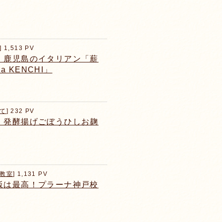
] 1,513 PV
。鹿児島のイタリアン「薪
a KENCHI」
て
] 232 PV
】発酵揚げごぼうひしお麹
教室
] 1,131 PV
飯は最高！プラーナ神戸校