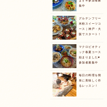
ます🤞参加者募
集中
グルテンフリー
米粉スイーツコ
ース｜神戸・大
阪でスタート！
マクロビオティ
ック春夏コース
始まりました♥️
参加者募集中
毎日の料理を簡
単に美味しく作
るレッスン！