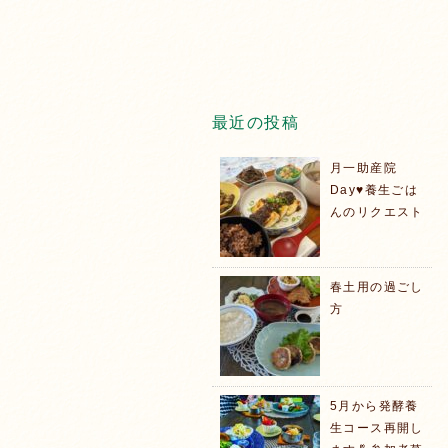
最近の投稿
月一助産院
Day♥️養生ごは
んのリクエスト
春土用の過ごし
方
5月から発酵養
生コース再開し