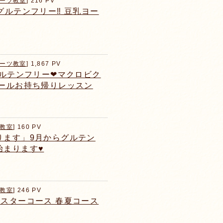
ーツ教室
] 216 PV
ルテンフリー‼️ 豆乳ヨー
ーツ教室
] 1,867 PV
グルテンフリー❤マクロビク
ホールお持ち帰りレッスン
教室
] 160 PV
ります」9月からグルテン
まります♥️
教室
] 246 PV
マスターコース 春夏コース