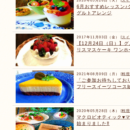
2020年05月26日（火） [
スイ
6月おすすめレッスン♪グ
グルトアレンジ
2017年11月03日（金） [
スイ
【12月24日（日）】
リスマスケーキ ワン
2021年08月09日（月） [
料理
「ご参加お待ちしてお
フリースイーツコース始
2020年05月28日（木） [
料理
マクロビオティック♥️
始まりました‼️