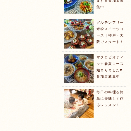
ます🤞参加者募
集中
グルテンフリー
米粉スイーツコ
ース｜神戸・大
阪でスタート！
マクロビオティ
ック春夏コース
始まりました♥️
参加者募集中
毎日の料理を簡
単に美味しく作
るレッスン！