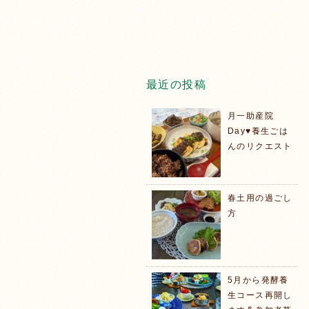
最近の投稿
月一助産院
Day♥️養生ごは
んのリクエスト
春土用の過ごし
方
5月から発酵養
生コース再開し