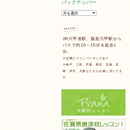
バックナンバー
JR六甲道駅、阪急六甲駅から
バスで約10～15分＆徒歩1
分。
※近隣にコインパーキングあり
※神戸、三田、芦屋、西宮、宝塚、尼
崎、伊丹、大阪などからお越し頂いてま
す。