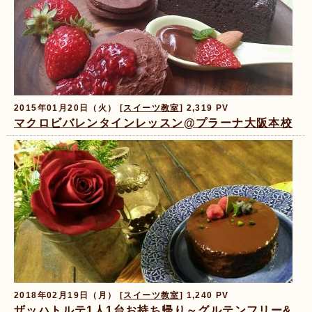
2015年01月20日（火） [
スイーツ教室
] 2,319 PV
マクロビバレンタインレッスン@プラーナ大阪本校
2018年02月19日（月） [
スイーツ教室
] 1,240 PV
ザッハトルテ1人1台お持ち帰り～グルテンフリー&