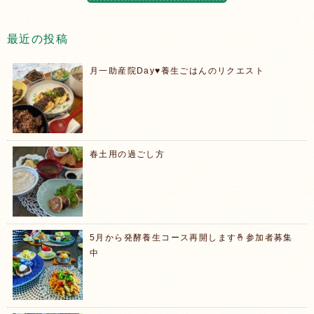
最近の投稿
月一助産院Day♥️養生ごはんのリクエスト
春土用の過ごし方
5月から発酵養生コース再開します🤞参加者募集
中