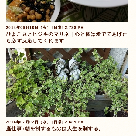
2014年06月10日（火） [
日常
] 2,728 PV
ひよこ豆とヒジキのマリネ｜心と体は愛でてあげた
ら必ず反応してくれます
2014年07月02日（水） [
日常
] 2,689 PV
庭仕事♪朝を制するものは人生を制する。