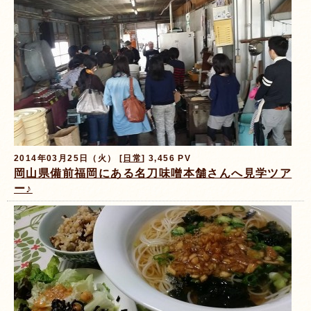
2014年03月25日（火） [
日常
] 3,456 PV
岡山県備前福岡にある名刀味噌本舗さんへ見学ツア
ー♪