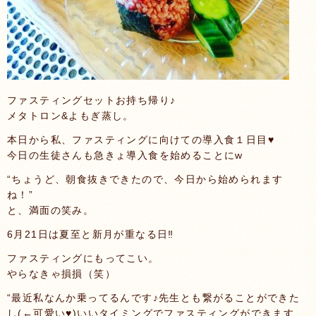
ファスティングセットお持ち帰り♪
メタトロン&よもぎ蒸し。
本日から私、ファスティングに向けての導入食１日目♥️
今日の生徒さんも急きょ導入食を始めることにw
“ちょうど、朝食抜きできたので、今日から始められます
ね！”
と、満面の笑み。
6月21日は夏至と新月が重なる日‼️
ファスティングにもってこい。
やらなきゃ損損（笑）
“最近私なんか乗ってるんです♪先生とも繋がることができた
し(←可愛い♥️)いいタイミングでファスティングができます