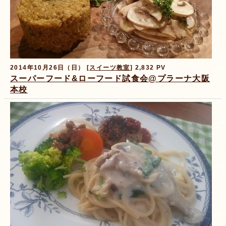
2014年10月26日（日） [
スイーツ教室
] 2,832 PV
スーパーフード&ローフード試食会@プラーナ大阪
本校