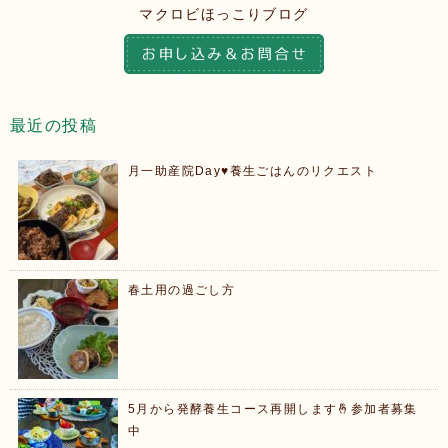
マクロビほっこりブログ
最近の投稿
月一助産院Day♥️養生ごはんのリクエスト
春土用の過ごし方
5月から発酵養生コース再開します🤞参加者募集
中