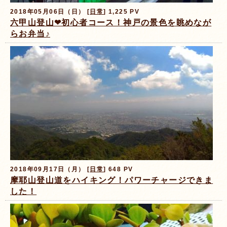
2018年05月06日（日） [
日常
] 1,225 PV
六甲山登山❤初心者コース！神戸の景色を眺めなが
らお弁当♪
2018年09月17日（月） [
日常
] 648 PV
摩耶山登山道をハイキング！パワーチャージできま
した！