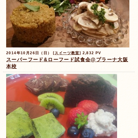
2014年10月26日（日） [
スイーツ教室
] 2,832 PV
スーパーフード&ローフード試食会@プラーナ大阪
本校