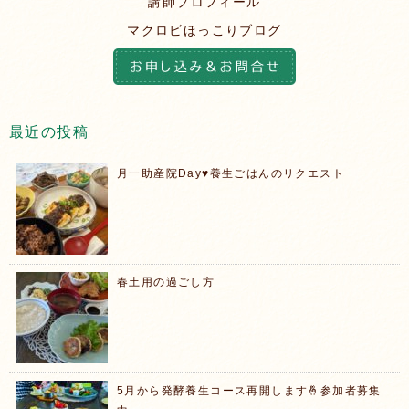
講師プロフィール
マクロビほっこりブログ
最近の投稿
月一助産院Day♥️養生ごはんのリクエスト
春土用の過ごし方
5月から発酵養生コース再開します🤞参加者募集