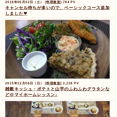
2018年06月02日（土） [
料理教室
] 784 PV
キャンセル待ちが多いので、ベーシックコース追加
しました❤
2015年12月06日（日） [
料理教室
] 2,239 PV
雑穀キッシュ・ポテトと山芋のふわふわグラタンな
ど@マイホームレッスン♪