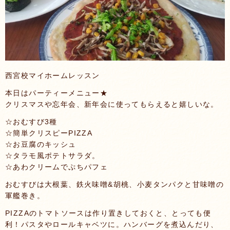
西宮校マイホームレッスン
本日はパーティーメニュー★
クリスマスや忘年会、新年会に使ってもらえると嬉しいな。
☆おむすび3種
☆簡単クリスピーPIZZA
☆お豆腐のキッシュ
☆タラモ風ポテトサラダ。
☆あわクリームでぷちパフェ
おむすびは大根葉、鉄火味噌&胡桃、小麦タンパクと甘味噌の
軍艦巻き。
PIZZAのトマトソースは作り置きしておくと、とっても便
利！パスタやロールキャベツに。ハンバーグを煮込んだり、