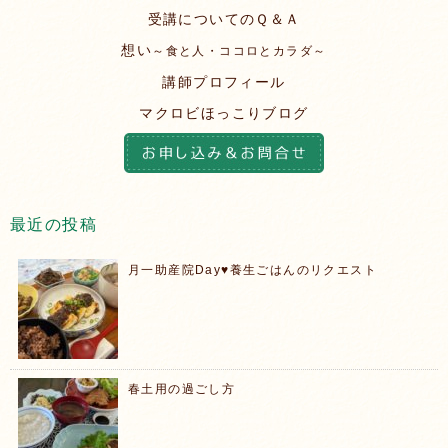
受講についてのＱ＆Ａ
想い
～食と人・ココロとカラダ～
講師プロフィール
マクロビほっこりブログ
最近の投稿
月一助産院Day♥️養生ごはんのリクエスト
春土用の過ごし方